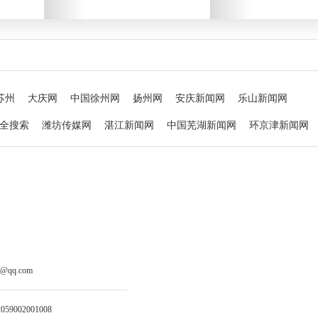
苏州
大庆网
中国徐州网
扬州网
安庆新闻网
乐山新闻网
全搜索
潍坊传媒网
湛江新闻网
中国芜湖新闻网
环京津新闻网
济南网络广播电视台
宜宾新闻网
中国张掖网
江海明珠网
闻网
中国衡阳新闻网
三峡宜昌网
荆门新闻网
孝感网
宝鸡新闻
q.com
002001008