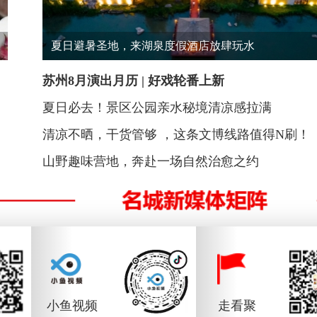
夏日避暑圣地，来湖泉度假酒店放肆玩水
苏州8月演出月历 | 好戏轮番上新
夏日必去！景区公园亲水秘境清凉感拉满
清凉不晒，干货管够 ，这条文博线路值得N刷！
山野趣味营地，奔赴一场自然治愈之约
小鱼视频
走看聚