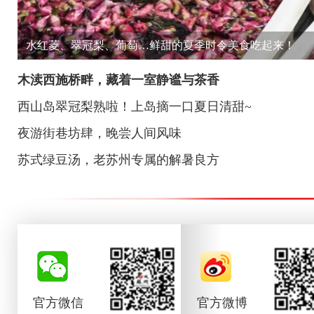
水红菱、翠冠梨、葡萄…鲜甜的夏季时令美食吃起来！
木渎西施桥畔，藏着一室静谧与茶香
西山岛翠冠梨熟啦！上岛摘一口夏日清甜~
夜游街巷坊肆，晚尝人间风味
苏式绿豆汤，老苏州专属的解暑良方
官方微信
官方微博