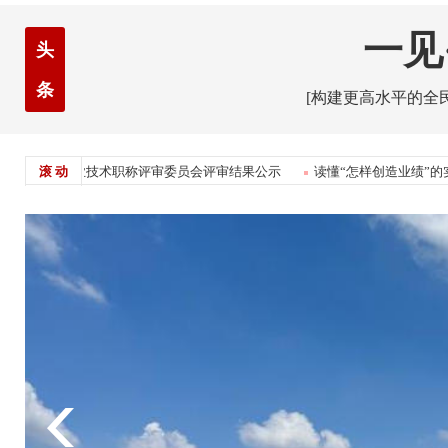
一见
头
条
[构建更高水平的全