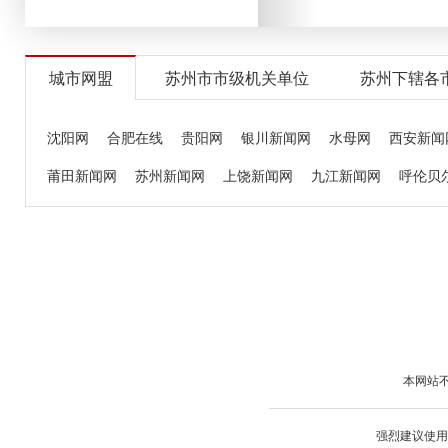
城市网盟
苏州市市级机关单位
苏州下辖各
沈阳网
合肥在线
贵阳网
银川新闻网
水母网
西安新闻
莆田新闻网
苏州新闻网
上饶新闻网
九江新闻网
呼伦贝
尚一网
泰山网
葫芦岛广电网
中国石狮网
聊城新闻网
华声晨报网
兰州新闻网
武进新闻网
洛阳网
福州新闻网
中国瑞金网
绍兴网
未来网
信阳新闻网
中国江西网
海
本网站不
强烈建议使用I