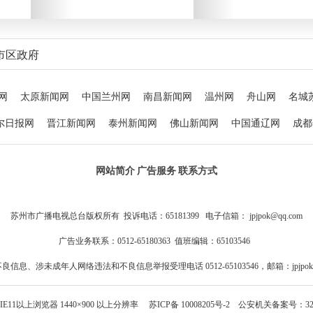
市区政府
网
太原新闻网
中国兰州网
南昌新闻网
温州网
舟山网
名城
尔日报网
晋江新闻网
泰州新闻网
佛山新闻网
中国通辽网
成都
嘉兴在线
北方网
闽南网
东莞阳光网
桂林生活网
漳州新闻网
网站简介
广告服务
联系方式
周口网
威海新闻网
红山网
张家口新闻网
大足网
阿克苏新
峡网
苏州市广播电视总台版权所有
投诉电话：65181399 电子信箱： jpjpok@qq.com
广告业务联系：0512-65180363 值班编辑：65103546
良信息、涉未成年人网络违法和不良信息举报受理电话 0512-65103546，邮箱：jpjpok@q
E11以上浏览器 1440×900 以上分辨率
苏ICP备 10008205号-2
公安机关备案号：32059